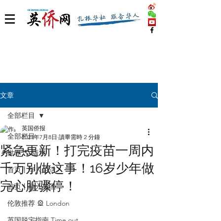
文章
全部栏目
英国侨报
全部栏目
2021年7月8日
讀畢需時 2 分鐘
紧急更新！打完疫苗一周内
世界 🌎 版块
千万别做这事！16岁少年做
首页丨华人生活
完心脏骤停！
首页丨融入英国
伦敦推荐 🎡 London
英国脱宅指南 Time out