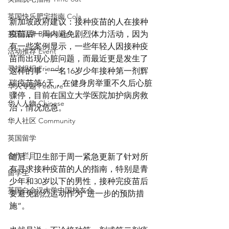
英国快乐肥宅指南 Cola
新加坡政府建议：接种疫苗的人在接种
英国品牌 Branding
疫苗后一周内避免剧烈体力活动，因为
有一些案例显示，一些年轻人因接种疫
活动推荐 Event
苗而出现心脏问题，而最近更是发生了
寻找组织 Friends
这样的事：一名16岁少年接种第一剂辉
瑞疫苗第6天，在健身房举重不久后心脏
华人专题 Feature
骤停，目前在国立大学医院加护病房救
华人人物 Chinese
治，情况危急。
华人社区 Community
英国留学
合作栏目
随后，卫生部于周一紧急更新了针对所
有寻求接种疫苗的人的指南，特别是青
留学生
少年和30岁以下的男性，接种完疫苗后
英国白金汉大学中国校友会
要避免剧烈运动作为“进一步的预防措
施”。