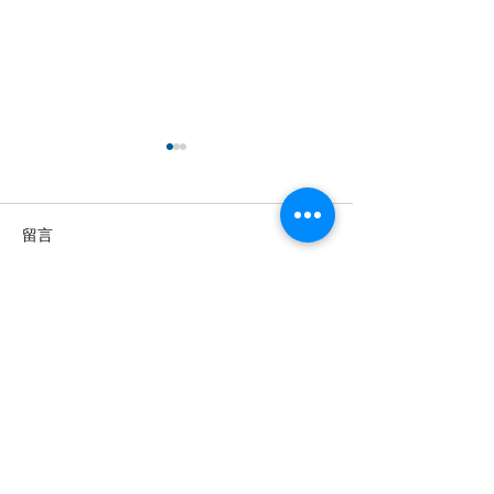
留言
撰寫留言......
【羊城晚报】“科技+非遗”
留英博士马楠新
引热议！第六届“广东文化
悔》全球上线，
遗产保护与利用”学术座谈
数字影像致敬天
会在穗举办
年文脉
投稿及新闻线索等相关事宜请联系
info@eucj.net