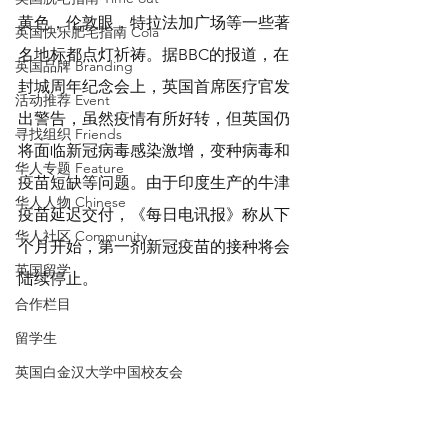
黄色，伦敦眼，特拉法加广场等一些著
英国快乐肥宅指南 Cola
名地标都点灯祈祷。据BBC的报道，在
英国品牌 Branding
封城周年纪念会上，英国首席医疗官发
活动推荐 Event
出警告，虽然疫情有所好转，但英国仍
寻找组织 Friends
将面临新冠病毒感染激增，变种病毒和
华人专题 Feature
疫苗短缺等问题。由于印度生产的牛津
华人人物 Chinese
疫苗延迟交付，《每日电讯报》称从下
华人社区 Community
个月开始，第一剂新冠疫苗的接种将会
英国留学
陆续停止。
合作栏目
留学生
英国白金汉大学中国校友会