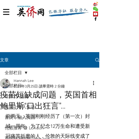
文章
全部栏目
Hannah Lee
全部栏目
2021年3月25日
讀畢需時 2 分鐘
疫苗短缺成问题，英国首相
世界 🌎 版块
鲍里斯“口出狂言”...
首页丨华人生活
前两天，英国刚刚经历了（第一次）封
首页丨融入英国
城一周年。为了纪念12万生命和遭受新
伦敦推荐 🎡 London
冠痛苦折磨的人，伦敦的天际线变成了
英国脱宅指南 Time out