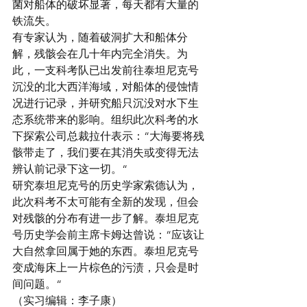
菌对船体的破坏显著，每天都有大量的
铁流失。
有专家认为，随着破洞扩大和船体分
解，残骸会在几十年内完全消失。为
此，一支科考队已出发前往泰坦尼克号
沉没的北大西洋海域，对船体的侵蚀情
况进行记录，并研究船只沉没对水下生
态系统带来的影响。组织此次科考的水
下探索公司总裁拉什表示：“大海要将残
骸带走了，我们要在其消失或变得无法
辨认前记录下这一切。“
研究泰坦尼克号的历史学家索德认为，
此次科考不太可能有全新的发现，但会
对残骸的分布有进一步了解。泰坦尼克
号历史学会前主席卡姆达曾说：“应该让
大自然拿回属于她的东西。泰坦尼克号
变成海床上一片棕色的污渍，只会是时
间问题。“
（实习编辑：李子康）