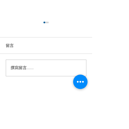
留言
撰寫留言......
【羊城晚报】“科技+非遗”
留英博士马楠新
引热议！第六届“广东文化
悔》全球上线，
遗产保护与利用”学术座谈
数字影像致敬天
会在穗举办
年文脉
投稿及新闻线索等相关事宜请联系
info@eucj.net