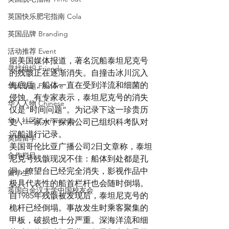
英国快乐肥宅指南 Cola
英国品牌 Branding
活动推荐 Event
据美国媒体报道，著名沉船泰坦尼克号
寻找组织 Friends
的残骸正在逐渐消失。自撞击冰川沉入
海底后，船体一直在受到洋流和细菌的
华人专题 Feature
侵蚀。有专家表示，泰坦尼克号的消失
华人人物 Chinese
仅是“时间问题”。为记录下这一珍贵历
华人社区 Community
史，一家水下探索公司已组织科考队对
沉船进行记录。
英国留学
美国哥伦比亚广播公司2日文章称，泰坦
合作栏目
尼克号残骸现况不佳：船体到处都是孔
洞，瞭望台已经完全消失，影视作品中
留学生
极具代表性的船首栏杆也会随时倒塌。
英国白金汉大学中国校友会
自1985年残骸被发现后，泰坦尼克号的
桅杆已经倒塌。事故发生时乘客聚集的
甲板，破损也十分严重。深海洋流和细