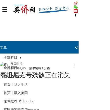
文章
全部栏目
英国侨报
全部栏目
2021年7月3日
讀畢需時 1 分鐘
泰坦尼克号残骸正在消失
世界 🌎 版块
首页丨华人生活
首页丨融入英国
伦敦推荐 🎡 London
英国脱宅指南 Time out