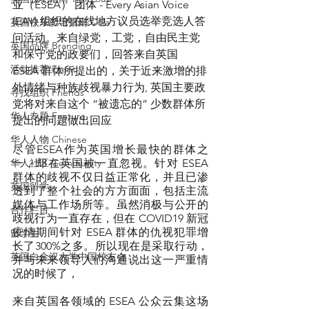
亚（ESEA） 团体 - Every Asian Voice 
(EAV) 组织的在线地方议员选举竞选人答
英国快乐肥宅指南 Cola
问活动。来自绿党，工党，自由民主党
英国品牌 Branding
和保守党的政要们，回答来自英国 
活动推荐 Event
ESEA 群体所提出的，关于近来激增的排
外情绪与种族歧视暴力行为, 英国主要政
寻找组织 Friends
党将对来自这个 “被遗忘的” 少数群体所
华人专题 Feature
提出的问题做出回应
华人人物 Chinese
尽管ESEA作为英国增长最快的群体之
华人社区 Community
一，却在英国被一直忽视。针对 ESEA 
群体的歧视不仅日益正常化，并且已渗
英国留学
透到了整个社会的方方面面，包括主流
媒体与工作场所等。虽然消极与公开的
合作栏目
歧视行为一直存在，但在 COVID19 新冠
疫情期间针对 ESEA 群体的仇视犯罪增
留学生
长了300%之多。所以现在是采取行动，
英国白金汉大学中国校友会
并与未来领导人们沟通说出这一严重情
况的时候了，
来自英国各领域的 ESEA 公众云集这场