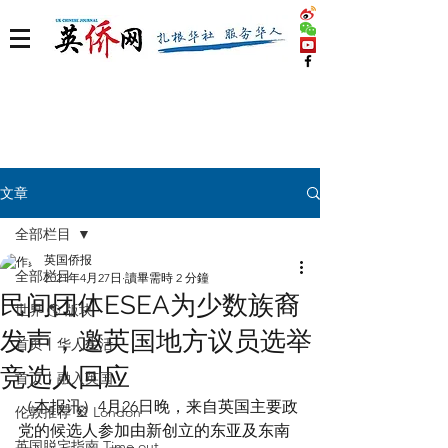
文章
全部栏目
英国侨报
全部栏目
2021年4月27日
讀畢需時 2 分鐘
民间团体ESEA为少数族裔
世界 🌎 版块
发声，邀英国地方议员选举
首页丨华人生活
竞选人回应
首页丨融入英国
（本报讯）4月26日晚，来自英国主要政
伦敦推荐 🎡 London
党的候选人参加由新创立的东亚及东南
英国脱宅指南 Time out