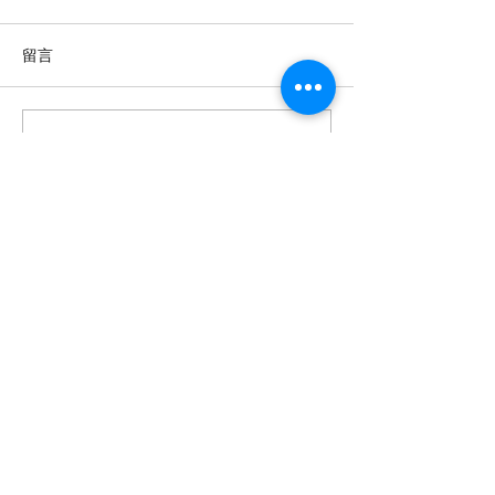
留言
撰寫留言......
【羊城晚报】“科技+非遗”
留英博士马楠新
引热议！第六届“广东文化
悔》全球上线，
遗产保护与利用”学术座谈
数字影像致敬天
会在穗举办
年文脉
投稿及新闻线索等相关事宜请联系
info@eucj.net
首页