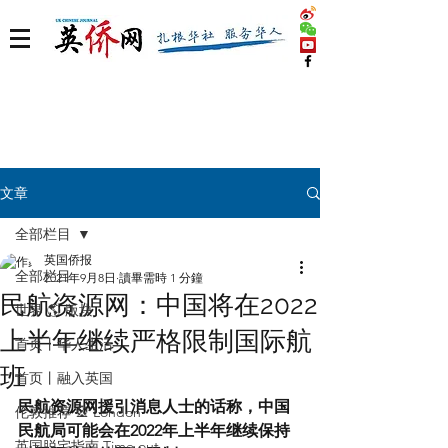
文章
全部栏目
英国侨报
全部栏目
2021年9月8日
讀畢需時 1 分鐘
民航资源网：中国将在2022
世界 🌎 版块
上半年继续严格限制国际航
首页丨华人生活
班
首页丨融入英国
民航资源网援引消息人士的话称，中国
伦敦推荐 🎡 London
民航局可能会在2022年上半年继续保持
英国脱宅指南 Time out