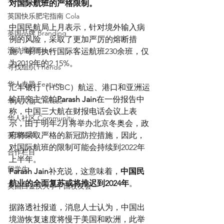
对国际航班的严格限制。
英国快乐肥宅指南 Cola
中国民航局上月表示，针对境外输入病
英国品牌 Branding
例的风险，采取了更加严厉的熔断措
活动推荐 Event
施，每周执行国际客运航班230余班，仅
为2019年的2.15%。
寻找组织 Friends
华人专题 Feature
汇丰银行（HSBC）航运、港口和亚洲运
输研究主管帕
Parash Jain
在一份报告中
华人人物 Chinese
称，中国三大航在财报电话会议上表
华人社区 Community
示，由于明年2月将举办北京冬奥会，政
英国留学
府将采取严格的新冠防控措施，因此，
对国际航班的限制可能会持续到2022年
合作栏目
上半年。
留学生
Parash Jain
补充说，这意味着，
中国民
航业的全面复苏或将推迟到2024年
。
英国白金汉大学中国校友会
据路透社报道，消息人士认为，中国出
境游恢复速度将慢于美国和欧洲，此举