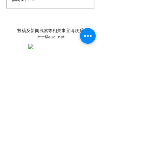
【羊城晚报】“科技+非遗”
【中国新闻网】
引热议！第六届“广东文化
政法记者刘海陵
遗产保护与利用”学术座谈
正义 铁笔录风云
会在穗举办
投稿及新闻线索等相关事宜请联系
info@eucj.net
首页
华人社区
英国生活​
伦敦活动推荐
华人人物
英国品牌
​寻找组织
华人专题
英国脱宅指
合作栏目