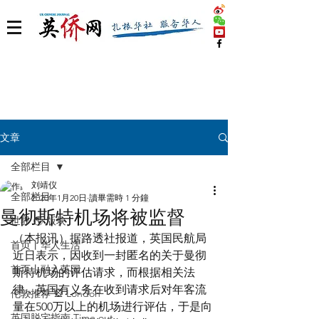
文章
全部栏目
刘靖仪
全部栏目
2020年1月20日
讀畢需時 1 分鐘
曼彻斯特机场将被监督
世界 🌎 版块
（本报讯）据路透社报道，英国民航局
首页丨华人生活
近日表示，因收到一封匿名的关于曼彻
首页丨融入英国
斯特机场的评估请求，而根据相关法
律，英国有义务在收到请求后对年客流
伦敦推荐 🎡 London
量在500万以上的机场进行评估，于是向
英国脱宅指南 Time out