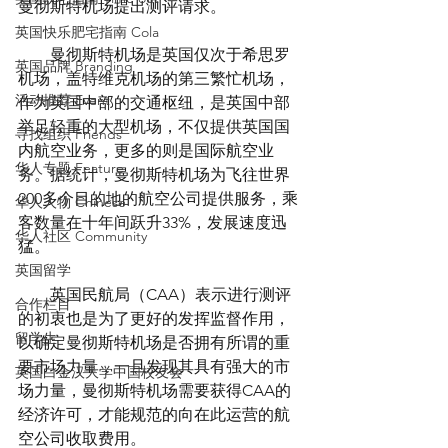
曼彻斯特机场提出测评请求。
英国快乐肥宅指南 Cola
        曼彻斯特机场是英国仅次于希思罗
英国品牌 Branding
机场，盖特维克机场的第三繁忙机场，
活动推荐 Event
作为英国中部的交通枢纽，是英国中部
举足轻重的大型机场，不仅提供英国国
寻找组织 Friends
内航空业务，更多的则是国际航空业
华人专题 Feature
务。据统计，曼彻斯特机场为飞往世界
200多个目的地的航空公司提供服务，乘
华人人物 Chinese
客数量在十年间跃升33%，发展速度迅
华人社区 Community
猛。
英国留学
        英国民航局（CAA）表示进行测评
合作栏目
的初衷也是为了更好的发挥监督作用，
留学生
以确定曼彻斯特机场是否拥有所谓的重
要市场力量，一旦发现其具有强大的市
英国白金汉大学中国校友会
场力量，曼彻斯特机场需要获得CAA的
经济许可，才能规范的向在此运营的航
空公司收取费用。