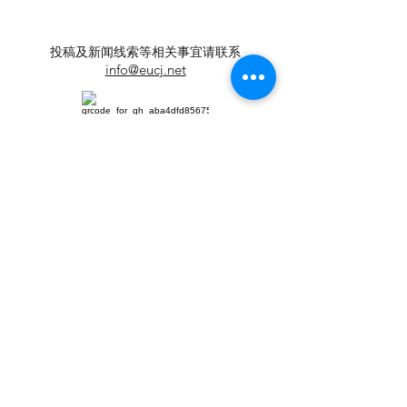
同乡会马年春节
会在伦敦圆满举
投稿及新闻线索等相关事宜请联系
info@eucj.net
首页
华人社区
英国生活​
伦敦活动推荐
华人人物
英国品牌
​寻找组织
华人专题
英国脱宅指
合作栏目
南
视频
​往期报纸