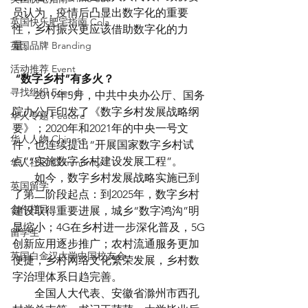
员认为，疫情后凸显出数字化的重要
英国快乐肥宅指南 Cola
性，乡村振兴更应该借助数字化的力
英国品牌 Branding
量。
活动推荐 Event
“数字乡村”有多火？
寻找组织 Friends
　　2019年5月，中共中央办公厅、国务
院办公厅印发了《数字乡村发展战略纲
华人专题 Feature
要》；2020年和2021年的中央一号文
华人人物 Chinese
件，也连续提出“开展国家数字乡村试
点”“实施数字乡村建设发展工程”。
华人社区 Community
　　如今，数字乡村发展战略实施已到
英国留学
了第二阶段起点：到2025年，数字乡村
合作栏目
建设取得重要进展，城乡“数字鸿沟”明
显缩小；4G在乡村进一步深化普及，5G
留学生
创新应用逐步推广；农村流通服务更加
英国白金汉大学中国校友会
便捷，乡村网络文化繁荣发展，乡村数
字治理体系日趋完善。
　　全国人大代表、安徽省滁州市西孔