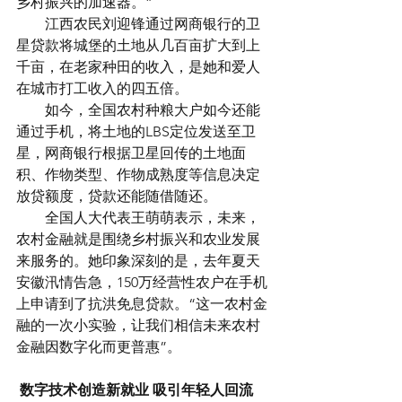
乡村振兴的加速器。”
　　江西农民刘迎锋通过网商银行的卫
星贷款将城堡的土地从几百亩扩大到上
千亩，在老家种田的收入，是她和爱人
在城市打工收入的四五倍。
　　如今，全国农村种粮大户如今还能
通过手机，将土地的LBS定位发送至卫
星，网商银行根据卫星回传的土地面
积、作物类型、作物成熟度等信息决定
放贷额度，贷款还能随借随还。
　　全国人大代表王萌萌表示，未来，
农村金融就是围绕乡村振兴和农业发展
来服务的。她印象深刻的是，去年夏天
安徽汛情告急，150万经营性农户在手机
上申请到了抗洪免息贷款。“这一农村金
融的一次小实验，让我们相信未来农村
金融因数字化而更普惠”。
数字技术创造新就业 吸引年轻人回流