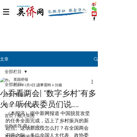
文章
全部栏目
英国侨报
全部栏目
2021年3月4日
讀畢需時 6 分鐘
小乔看两会| “数字乡村”有多
世界 🌎 版块
火？听代表委员们说……
首页丨华人生活
（本报讯）据中新网报道 中国脱贫攻坚
首页丨融入英国
的任务全面完成，迈上了乡村振兴的新
伦敦推荐 🎡 London
起点。这场新战役怎么打？在全国两会
召开之际，多位全国人大代表、政协委
英国脱宅指南 Time out