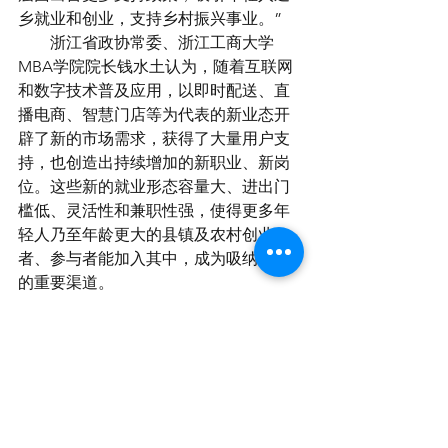
乡就业和创业，支持乡村振兴事业。”
　　浙江省政协常委、浙江工商大学
MBA学院院长钱水土认为，随着互联网
和数字技术普及应用，以即时配送、直
播电商、智慧门店等为代表的新业态开
辟了新的市场需求，获得了大量用户支
持，也创造出持续增加的新职业、新岗
位。这些新的就业形态容量大、进出门
槛低、灵活性和兼职性强，使得更多年
轻人乃至年龄更大的县镇及农村创业
者、参与者能加入其中，成为吸纳就业
的重要渠道。
　　钱水土表示，这些以人为核心的变
化，正是乡村振兴和新型城镇化的应有
之义，也让中国县城有机会在经济内循
环中发挥越来越积极的作用。
　　李铁说，如果没有各种数字经济的
支撑，我们很难熬过疫情期间社区封闭