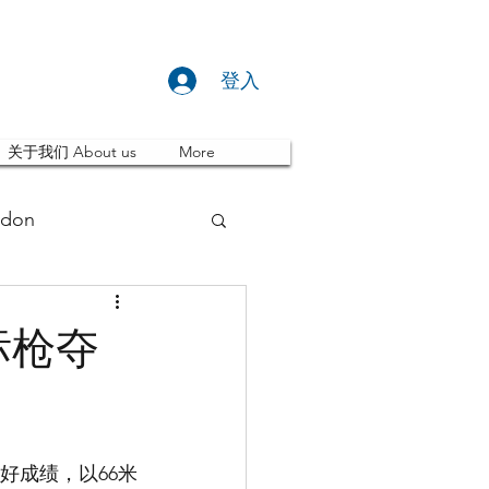
登入
关于我们 About us
More
don
推荐 Event
标枪夺
ity
英国留学
好成绩，以66米