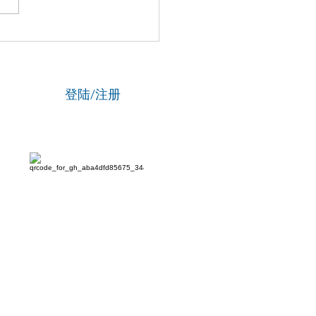
博士马楠新作《无悔》全
线，用音乐与数字影像致
津海河百年文脉
登陆/注册