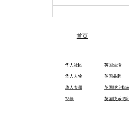
2026“亲情中华·中国寻根之旅”
夏令营（天津中医药大学营）
圆满落幕 张伯礼院士寄语全体
夏令营营员
首页
华人社区
英国生活​
华人人物
英国品牌
华人专题
英国脱宅指
视频
英国快乐肥