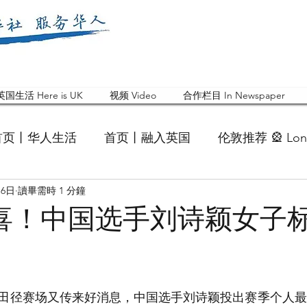
英国生活 Here is UK
视频 Video
合作栏目 In Newspaper
首页丨华人生活
首页丨融入英国
伦敦推荐 🎡 Lon
月6日
讀畢需時 1 分鐘
英国快乐肥宅指南 Cola
英国品牌 Branding
活动
”喜！中国选手刘诗颖女子
 Feature
华人人物 Chinese
华人社区 Commun
会田径赛场又传来好消息，中国选手刘诗颖投出赛季个人最
国白金汉大学中国校友会