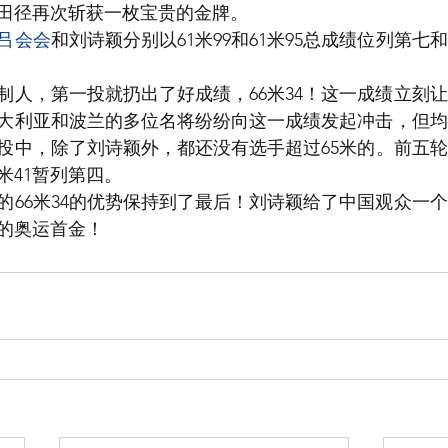
国田径再次斩获一枚宝贵的金牌。
吕会会
和刘诗颖分别以61米99和61米95总成绩位列第七
制人，第一投就扔出了好成绩，66米34！这一成绩立刻
大利亚和波兰的多位名将纷纷向这一成绩发起冲击，但均
4投中，除了刘诗颖外，都还没有选手超过65米的。前五
米41暂列第四。
的66米34的优势保持到了最后！刘诗颖给了中国观众一
的奥运首金！