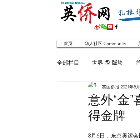
首页
华人社区 Community
全部栏目
世界 🌎 版块
英国侨报
2021年8
英国脱宅指南 Time out
意外“金
得金牌
寻找组织 Friends
华人专题
8月6日，东京奥运
合作栏目
留学生
英