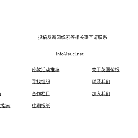
【羊城晚报】“科技+非遗”引热
留英
议！第六届“广东文化遗产保护
球上
与利用”学术座谈会在穗举办
敬天
投稿及新闻线索等相关事宜请联系
info@eucj.net
伦敦活动推荐
关于英国侨报
​寻找组织
联系我们
南
合作栏目
​加入我们
宅指南
​往期报纸