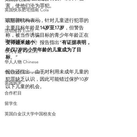
害，使他们沦为罪犯。
英国快乐肥宅指南 Cola
英国品牌 Branding
该慈善机构表示，针对儿童进行犯罪的
主要目标年龄是
14岁至17岁
，但警告
活动推荐 Event
称，被当作诱骗目标的青少年年龄正在
寻找组织 Friends
变得越来越小
。报告指出“
有证据表明，
年仅7岁的小学年龄的儿童成为了目
华人专题 Feature
标
。”
华人人物 Chinese
报告还指出，由于对利用未成年儿童的
华人社区 Community
犯罪缺乏认识，因此可能错过保护10岁
英国留学
以下儿童的机会。
合作栏目
留学生
英国白金汉大学中国校友会