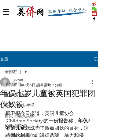
文章
全部栏目
yuwei
全部栏目
2019年7月5日
讀畢需時 2 分鐘
年仅七岁儿童被英国犯罪团
世界 🌎 版块
伙奴役
首页丨华人生活
据卫报今日报道，英国儿童协会
首页丨融入英国
(Children Society)的一份报告称，
年仅7
伦敦推荐 🎡 London
岁的儿童
就成为了贩毒团伙的目标，这
些团伙利用他们进行诱骗、暴力和侵
英国脱宅指南 Time out