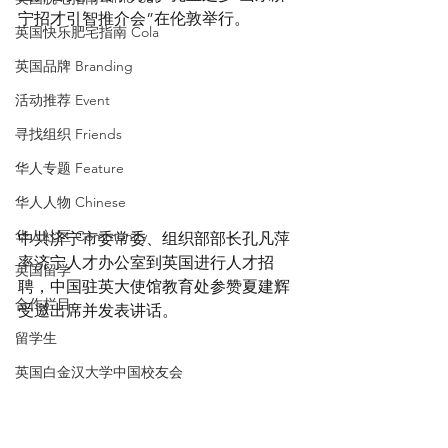
宁招才引智推介会”在伦敦举行。
英国快乐肥宅指南 Cola
英国品牌 Branding
活动推荐 Event
寻找组织 Friends
华人专题 Feature
华人人物 Chinese
华人社区 Community
中共济宁市委常委、组织部部长孔凡萍
率济宁人才办公室到英国进行人才招
英国留学
聘，中国驻英大使馆教育处参赞夏建辉
合作栏目
受邀出席并发表讲话。
留学生
英国白金汉大学中国校友会