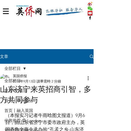
文章
全部栏目
英国侨报
全部栏目
2018年9月13日
讀畢需時 2 分鐘
山东济宁来英招商引智，多
世界 🌎 版块
方共同参与
首页丨华人生活
首页丨融入英国
（本报实习记者牛雨晗图文报道）9月6
伦敦推荐 🎡 London
日，由山东省济宁市委市政府主办，英
国齐鲁文商会承办的“孔孟之乡-山东济
英国脱宅指南 Time out