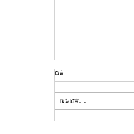
留言
撰寫留言......
2026“亲情中华·中国寻根之旅”
夏令营（天津中医药大学营）
圆满落幕 张伯礼院士寄语全体