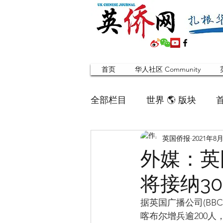
首页
华人社区 Community
全部栏目
世界 🌎 版块
英国侨报
2021年8
英国脱宅指南 Time out
外媒：英
将接纳3
寻找组织 Friends
华人专题
据英国广播公司(BB
喀布尔增兵逾200
合作栏目
留学生
英