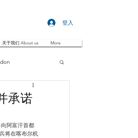
登入
关于我们 About us
More
don
推荐 Event
并承诺
ity
英国留学
将向阿富汗首都
士兵将在喀布尔机