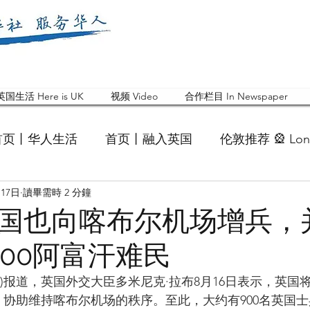
英国生活 Here is UK
视频 Video
合作栏目 In Newspaper
首页丨华人生活
首页丨融入英国
伦敦推荐 🎡 Lon
月17日
讀畢需時 2 分鐘
英国快乐肥宅指南 Cola
英国品牌 Branding
活动
国也向喀布尔机场增兵，
000阿富汗难民
 Feature
华人人物 Chinese
华人社区 Commun
C)报道，英国外交大臣多米尼克·拉布8月16日表示，英国
人，协助维持喀布尔机场的秩序。至此，大约有900名英国
国白金汉大学中国校友会