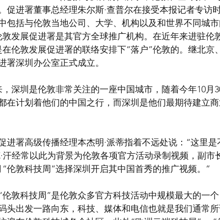
”。促进署董事总经理朱尔斯·查普尔在接受本报记者专访
中包括与伦敦当地公司、大学、机构以及和世界不同城市
的伦敦发展促进署是其官方全球推广机构。在近年来进驻伦敦
家是在伦敦发展促进署的联络安排下“落户”伦敦的。继北京
促进署深圳办公室正式成立。
来，深圳是伦敦非常关注的一座中国城市，随着今年10月3
都在计划着他们的中国之行，而深圳是他们最期待建立商
促进署高级传播经理本杰明·派蒂指着不远处说：“这里是
克·汗经常以此为背景为伦敦各项官方活动录制视频，副市
月“伦敦科技周”选择深圳开启其中国首秀的推广视频。”
“伦敦科技周”是伦敦众多官方科技活动中规模最大的一
码头出发一路向东，科技、媒体和电信也就是我们通常所