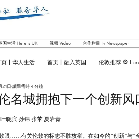
英国生活 Here is UK
视频 Video
合作栏目 In Newspaper
首页丨华人生活
首页丨融入英国
伦敦推荐 🎡 Lon
2月24日
讀畢需時 4 分鐘
英国快乐肥宅指南 Cola
英国品牌 Branding
活动
伦名城拥抱下一个创新风
 Feature
华人人物 Chinese
华人社区 Commun
叶晓滨 孙锦 张苹 夏岩青
敦眼……有关伦敦的标志不胜枚举。在如今的“创新”与“
国白金汉大学中国校友会