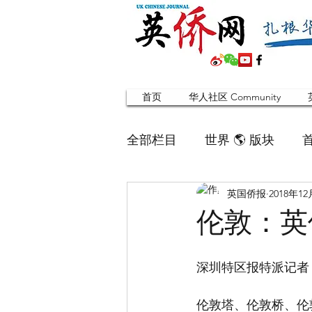
首页
华人社区 Community
全部栏目
世界 🌎 版块
英国侨报
2018年1
英国脱宅指南 Time out
伦敦：英
寻找组织 Friends
华人专题
深圳特区报特派记者 
伦敦塔、伦敦桥、伦
合作栏目
留学生
英