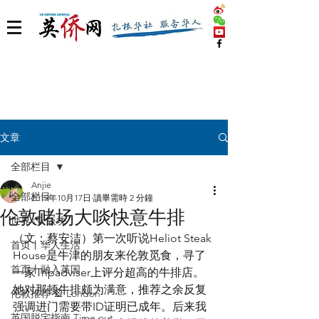
文章
全部栏目
Anjie
全部栏目
2019年10月17日
讀畢需時 2 分鐘
伦敦赌场大啖快意牛排
世界 🌎 版块
（文：蔡安洁）第一次听说Heliot Steak 
首页丨华人生活
House是牛津的朋友来伦敦觅食，寻了
首页丨融入英国
一家Tripadviser上评分超高的牛排店。
她对那顿牛排颇为满意，推荐之余反复
伦敦推荐 🎡 London
强调进门需要带ID证明已成年。后来我
英国脱宅指南 Time out