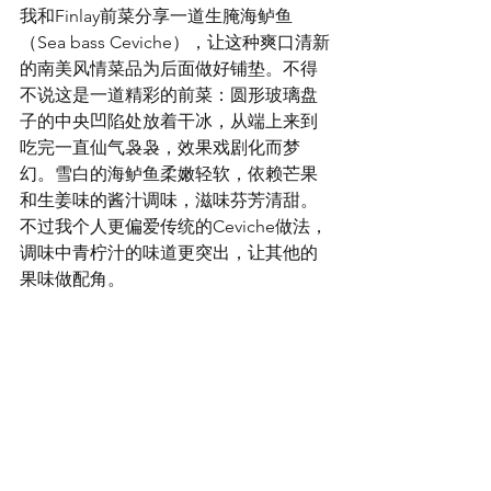
我和Finlay前菜分享一道生腌海鲈鱼
（Sea bass Ceviche），让这种爽口清新
的南美风情菜品为后面做好铺垫。不得
不说这是一道精彩的前菜：圆形玻璃盘
子的中央凹陷处放着干冰，从端上来到
吃完一直仙气袅袅，效果戏剧化而梦
幻。雪白的海鲈鱼柔嫩轻软，依赖芒果
和生姜味的酱汁调味，滋味芬芳清甜。
不过我个人更偏爱传统的Ceviche做法，
调味中青柠汁的味道更突出，让其他的
果味做配角。