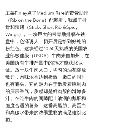
主菜Finlay点了Medium Rare的带骨肋排
（Rib on the Bone）配鹅肝，我点了排
骨和辣翅（Sticky Short Rib &Spicy 
Wings）。一块巨大的带骨肋排躺在铁
盘中，色泽诱人，切开后是恰到好处的
粉红色。这块经过40-60天熟成的美国农
业部极佳级（USDA）牛肉来自加州，在
美国所有牛排产量中的2%才能获此认
证。放一块牛肉入口，均匀的油花绽放
散开，肉味浓香达到极致，嫩口的同时
也有嚼头。它的魅力在于散发着腌制肉
的层层香气，质感却是鲜肉般的滑嫩多
汁。在吃牛肉的间隙配上油润的鹅肝和
脆度合适的薯条，这番高脂肪、高蛋白
和高碳水带来的浓墨重彩的满足难以比
拟。