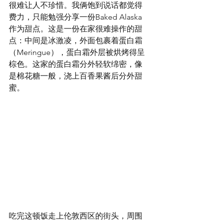
很难让人不珍惜。我俩饱到说话都觉得
费力，只能勉强分享一份Baked Alaska
作为甜点。这是一份在家很难操作的甜
点：中间是冰激凌，外面包裹着蛋白霜
（Meringue），蛋白霜外层被烘烤得呈
棕色。这家的蛋白霜分外轻软绵密，像
是棉花糖一般，浇上百香果酱后分外甜
蜜。
吃完这顿饭走上伦敦西区的街头，周围