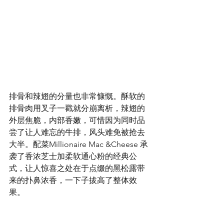
排骨和辣翅的分量也非常慷慨。酥软的
排骨肉用叉子一戳就分崩离析，辣翅的
外层焦脆，内部香嫩，可惜因为同时品
尝了让人难忘的牛排，风头难免被抢去
大半。配菜Millionaire Mac &Cheese 承
袭了香浓芝士加柔软通心粉的经典公
式，让人惊喜之处在于点缀的黑松露带
来的扑鼻浓香，一下子拔高了整体效
果。