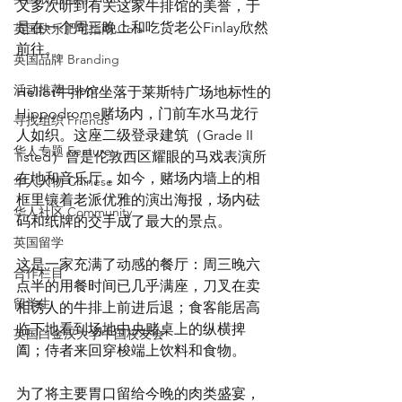
又多次听到有关这家牛排馆的美誉，于
是在一个周三晚上和吃货老公Finlay欣然
英国快乐肥宅指南 Cola
前往。
英国品牌 Branding
活动推荐 Event
Heliot牛排馆坐落于莱斯特广场地标性的
Hippodrome赌场内，门前车水马龙行
寻找组织 Friends
人如织。这座二级登录建筑（‎Grade II 
华人专题 Feature
listed）曾是伦敦西区耀眼的马戏表演所
在地和音乐厅，如今，赌场内墙上的相
华人人物 Chinese
框里镶着老派优雅的演出海报，场内砝
华人社区 Community
码和纸牌的交手成了最大的景点。
英国留学
这是一家充满了动感的餐厅：周三晚六
合作栏目
点半的用餐时间已几乎满座，刀叉在卖
留学生
相诱人的牛排上前进后退；食客能居高
临下地看到场地中央赌桌上的纵横捭
英国白金汉大学中国校友会
阖；侍者来回穿梭端上饮料和食物。
为了将主要胃口留给今晚的肉类盛宴，