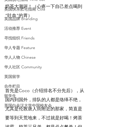
奶茶大测评！（心疼一下自己差点喝到
英国快乐肥宅指南 Cola
“吐血”的胃）
英国品牌 Branding
活动推荐 Event
寻找组织 Friends
华人专题 Feature
华人人物 Chinese
华人社区 Community
英国留学
合作栏目
首先是Coco（介绍排名不分先后），从
留学生
国内到国外，排队的人都是络绎不绝，
英国白金汉大学中国校友会
尤其是伦敦唐人街附近的那家，简直是
要等到天荒地来，不过就是好喝！烤茶
波霸，奶茶三兄弟，都是必点餐单！但