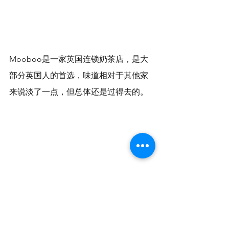
Mooboo是一家英国连锁奶茶店，是大
部分英国人的首选，味道相对于其他家
来说淡了一点，但总体还是过得去的。
当然还有周董代言的Machi machi，草莓
芝士牛乳还有布丁珍珠奶真的太解馋