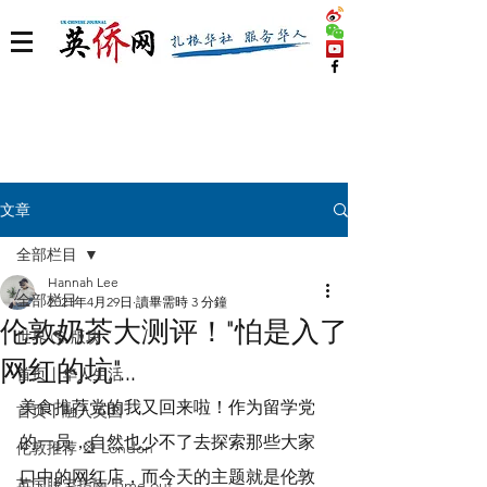
文章
全部栏目
Hannah Lee
全部栏目
2021年4月29日
讀畢需時 3 分鐘
伦敦奶茶大测评！"怕是入了
世界 🌎 版块
网红的坑"...
首页丨华人生活
美食推荐党的我又回来啦！作为留学党
首页丨融入英国
的一员，自然也少不了去探索那些大家
伦敦推荐 🎡 London
口中的网红店，而今天的主题就是伦敦
英国脱宅指南 Time out