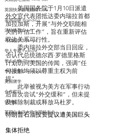
	美国国务院于1月10日派遣
英国快乐肥宅指南 Cola
外交官代表团抵达委内瑞拉首都
英国品牌 Branding
加拉加斯，开展“与外交职能相
活动推荐 Event
关的评估工作”，旨在重新评估
双边关系可行性。
寻找组织 Friends
	委内瑞拉外交部当日回应，‌
华人专题 Feature
否认代总统德尔西·罗德里格斯
华人人物 Chinese
计划访问美国的传闻‌，强调“任
何接触均须以尊重主权为前
华人社区 Community
提”。
英国留学
	此举被视为美方在军事行动
合作栏目
后首次尝试“外交缓和”，但未提
及解除制裁或释放马杜罗。
留学生
英国白金汉大学中国校友会
‌特朗普石油投资提议遭美国巨头