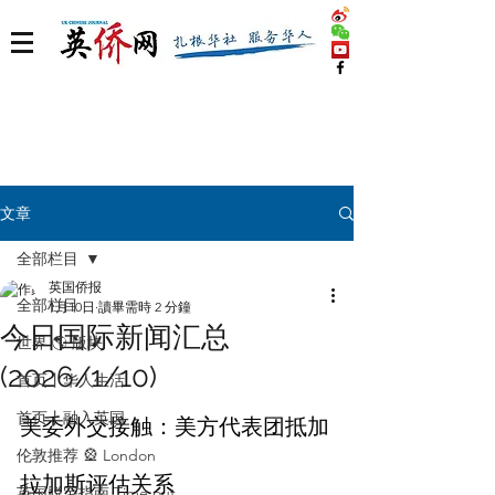
文章
全部栏目
英国侨报
全部栏目
1月10日
讀畢需時 2 分鐘
今日国际新闻汇总
世界 🌎 版块
(2026/1/10)
首页丨华人生活
首页丨融入英国
美委外交接触：美方代表团抵加
伦敦推荐 🎡 London
英国脱宅指南 Time out