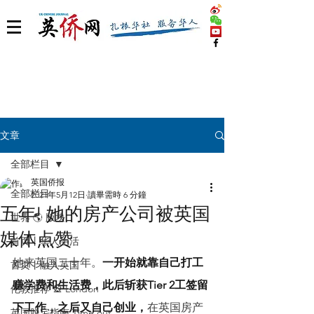
文章
全部栏目
英国侨报
全部栏目
2021年5月12日
讀畢需時 6 分鐘
五年! 她的房产公司被英国
世界 🌎 版块
媒体点赞
首页丨华人生活
她来英国二十年。
一开始就靠自己打工
首页丨融入英国
赚学费和生活费，此后斩获Tier 2工签留
伦敦推荐 🎡 London
下工作，之后又自己创业，
在英国房产
英国脱宅指南 Time out