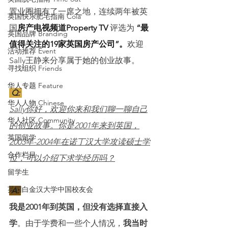
置业圈拥有了一席之地，连续两年被英
英国快乐肥宅指南 Cola
国
房产电视频道Property TV
 评选为
 “最
英国品牌 Branding
值得关注的19家英国房产公司”。
欢迎
活动推荐 Event
Sally王静来分享属于她的创业故事。
寻找组织 Friends
华人专题 Feature
 Q: 
华人人物 Chinese
Sally你好，欢迎你来和我们聊一聊自己
华人社区 Community
的创业故事。你是2001年来到英国，
英国留学
2003年-2004年在诺丁汉大学攻读硕士学
合作栏目
位，可以介绍下求学经历吗？
留学生
英国白金汉大学中国校友会
 A: 
我是2001年到英国，但没有选择直接入
学
。由于学费和一些个人情况，
我当时