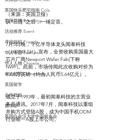
英国快乐肥宅指南 Cola
（来源：英国卫报）
英国品牌 Branding
认“三连”之后，一锤定音。
活动推荐 Event
寻找组织 Friends
7月5日晚，千亿半导体龙头闻泰科技
（600745.SH）宣布，全资收购英国最大
华人专题 Feature
芯片厂商Newport Wafer Fab(下称
华人人物 Chinese
NWF)。此前，市场传闻此次收购对价为
华人社区 Community
6300万英镑（约合人民币5.64亿元）。
英国留学
合作栏目
成立于1993年，最初闻泰科技的主营业
务是通讯。2017年7月，闻泰科技以重组
留学生
并购方式登陆A股，成为中国手机ODM
英国白金汉大学中国校友会
行业唯一A股上市公司。