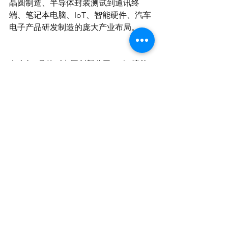
晶圆制造、半导体封装测试到通讯终
端、笔记本电脑、IoT、智能硬件、汽车
电子产品研发制造的庞大产业布局。
在今年6月的《中国创新公司100》榜单
中，安世半导体排在国产芯片制造企业
第三名，仅次于中芯国际与华虹集团。
国产芯片产业的发展，将给这个千亿市
值龙头带来更多想象力。
近一年来，闻泰科技的股价最高点一度
达到171元。
天风证券的研究报告预计，2021-2022
年，闻泰科技净利润将达35亿—49亿
元，给予目标价153.59元，维持“买入”评