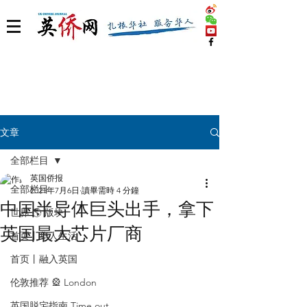
文章
全部栏目
英国侨报
全部栏目
2021年7月6日
讀畢需時 4 分鐘
中国半导体巨头出手，拿下
世界 🌎 版块
英国最大芯片厂商
首页丨华人生活
首页丨融入英国
伦敦推荐 🎡 London
英国脱宅指南 Time out