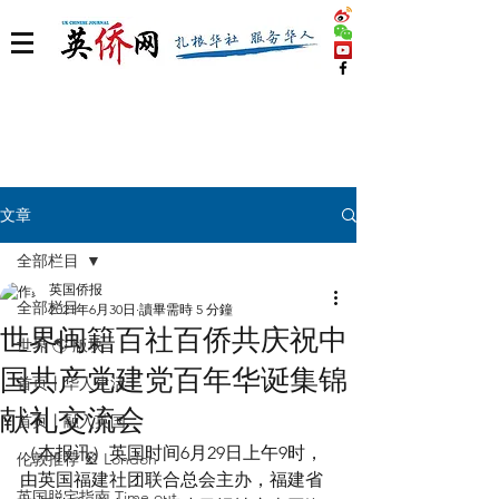
文章
全部栏目
英国侨报
全部栏目
2021年6月30日
讀畢需時 5 分鐘
世界闽籍百社百侨共庆祝中
世界 🌎 版块
国共产党建党百年华诞集锦
首页丨华人生活
献礼交流会
首页丨融入英国
（本报讯）英国时间6月29日上午9时，
伦敦推荐 🎡 London
由英国福建社团联合总会主办，福建省
英国脱宅指南 Time out