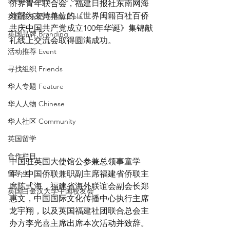
侨界青年联合会，福建日报社东南网海
外部为支持单位的《世界闽籍百社百侨
英国快乐肥宅指南 Cola
共庆中国共产党成立100年华诞》集锦献
英国品牌 Branding
礼线上交流会取得圆满成功。
活动推荐 Event
寻找组织 Friends
华人专题 Feature
华人人物 Chinese
华人社区 Community
英国留学
合作栏目
中国驻英国大使馆公参兼总领事童学
留学生
军，中国侨联兼职副主席福建省侨联主
席陈式海，福建省海外联谊会副会长郑
英国白金汉大学中国校友会
惠文，中国国际文化传播中心执行主席
龙宇翔，以及英国福建社团联合总会主
办方李光喜主席出席本次活动并致辞。