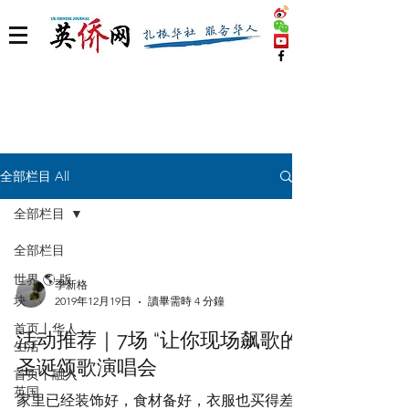
全部栏目 All
全部栏目
全部栏目
世界 🌎 版
季新格
块
2019年12月19日
讀畢需時 4 分鐘
首页丨华人
活动推荐｜7场 “让你现场飙歌的”
生活
圣诞颂歌演唱会
首页丨融入
英国
家里已经装饰好，食材备好，衣服也买得差不