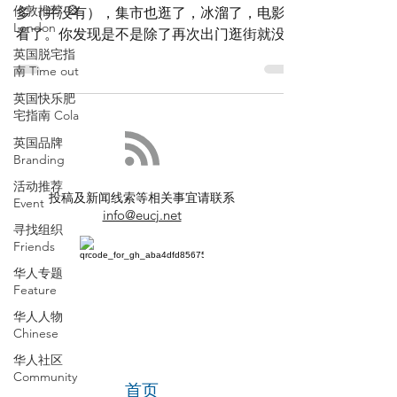
伦敦推荐 🎡
多（并没有），集市也逛了，冰溜了，电影也
London
看了。你发现是不是除了再次出门逛街就没什
英国脱宅指
么活动可约了？那么，小乔推荐大家赶紧来一
南 Time out
场“暴风雨式洗脑的”圣诞颂歌音乐会啦！ 除
了享受演奏家给你带来的圣诞歌曲，你也可以
英国快乐肥
宅指南 Cola
参与其中，现场飙歌！...
英国品牌
Branding
活动推荐
投稿及新闻线索等相关事宜请联系
Event
info@eucj.net
寻找组织
Friends
华人专题
Feature
华人人物
Chinese
华人社区
Community
首页