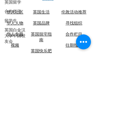
英国留学
合作栏目
华人社区
英国生活​
伦敦活动推荐
留学生
华人人物
英国品牌
​寻找组织
英国白金汉
华人专题
英国脱宅指
合作栏目
大学中国校
南
友会
视频
​往期报纸
英国快乐肥
宅指南
关于英国侨报
联系我们
​加入我们